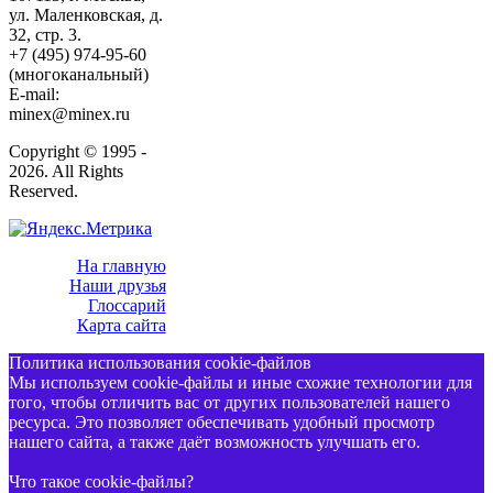
ул. Маленковская, д.
32, стр. 3.
+7 (495) 974-95-60
(многоканальный)
E-mail:
minex@minex.ru
Copyright © 1995 -
2026. All Rights
Reserved.
На главную
Наши друзья
Глоссарий
Карта сайта
Политика использования cookie-файлов
Мы используем cookie-файлы и иные схожие технологии для
того, чтобы отличить вас от других пользователей нашего
ресурса. Это позволяет обеспечивать удобный просмотр
нашего сайта, а также даёт возможность улучшать его.
Что такое cookie-файлы?