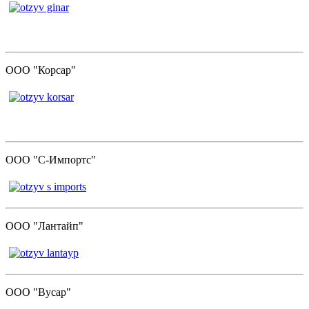
ООО "Корсар"
ООО "С-Импортс"
ООО "Лантайп"
ООО "Вусар"