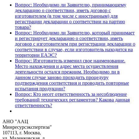
Вопрос: Необходимо ли Заявителю, принимающему
декларацию о соответствии, иметь договор с
изготовителем (в том числе с иностранным) для
регистрации декларации о соответствии на партию
товара?
Вопрос: Необходимо ли Заявителю, который принимает
и регистрирует декларацию о соответствии, иметь
договор с изготовителем при регистрации декларации о
соответствии в случае, если изготовитель находится на
территории ЕАЭС?
Вопрос: Изготовитель изменил свое наименование.
Место нахождения и адрес места осуществления
деятельности остался прежним. Необходимо ли в
данном случае заново проходить процедуру
подтверждения соответствия и проводить повторные
испытания продукции?
Вопрос: Кто несет ответственность за несоблюдение
требований технических регламентов? Какова данная
ответственность?
АНО "ААЦ
Минресурсэкспертиза"
107113, г. Москва,
ул. Маленковская, д.