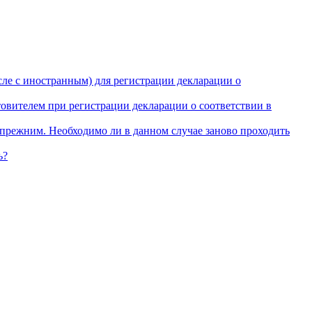
сле с иностранным) для регистрации декларации о
товителем при регистрации декларации о соответствии в
 прежним. Необходимо ли в данном случае заново проходить
ь?