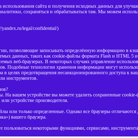
за использования сайта и получения исходных данных для улуч
аналитики, сохраняться и обрабатываться там. Мы можем исполь
ndex.ru/legal/confidential/)
ии, позволяющие записывать определённую информацию в кэш-п
емых данных, таких как cookie-файлы формата Flash и HTML 5 
зуемых веб-браузерах. В некоторых случаях управление использ
ов. Подобные технологии хранения информации могут использо
ра в целях предотвращения несанкционированного доступа к ва
ли инструментов.
лов?
. На вашем устройстве вы можете удалить сохраненные cookie-ф
 или устройстве производителя.
йлы или только определенные. Однако все браузеры отличаются 
ка») вашего браузера.
те пользоваться некоторыми функциями, сервисами, инструмент