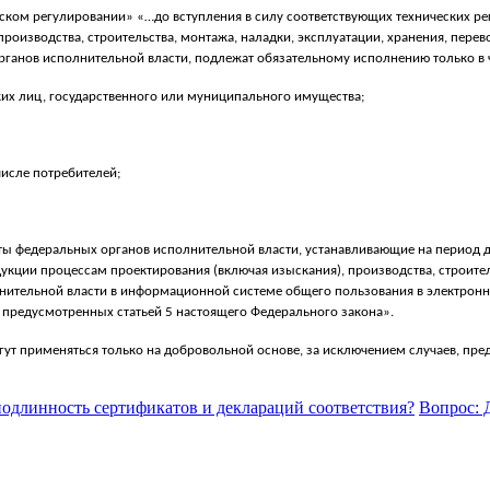
ском регулировании» «…до вступления в силу соответствующих технических ре
роизводства, строительства, монтажа, наладки, эксплуатации, хранения, пер
анов исполнительной власти, подлежат обязательному исполнению только в ч
их лиц, государственного или муниципального имущества;
числе потребителей;
 федеральных органов исполнительной власти, устанавливающие на период до
кции процессам проектирования (включая изыскания), производства, строитель
ительной власти в информационной системе общего пользования в электрон
в, предусмотренных статьей 5 настоящего Федерального закона».
т применяться только на добровольной основе, за исключением случаев, пре
подлинность сертификатов и деклараций соответствия?
Вопрос: 