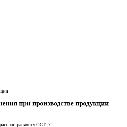
кции
нения при производстве продукции
ю распространяются ОСТы?