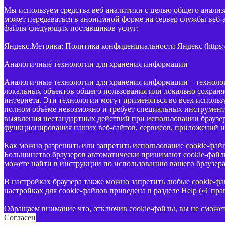
Мы используем средства веб-аналитики с целью общего анали
может передаваться в анонимной форме на сервер службы веб-
файлы следующих поставщиков услуг:
Яндекс.Метрика: Политика конфиденциальности Яндекс (https://ya
Аналогичные технологии для хранения информации
Аналогичные технологии для хранения информации – технолог
локальных объектов общего пользования или локально сохраня
интернета. Эти технологии могут применяться во всех исполь
полном объёме невозможно и требует специальных инструмент
выявления нестандартных действий при использовании браузе
функционирования наших веб-сайтов, сервисов, приложений и
Как можно разрешить или запретить использование cookie-фай
Большинство браузеров автоматически принимают cookie-файлы
можете найти в инструкции по использованию вашего браузера
В настройках браузера также можно запретить любые cookie-фа
настройках для cookie-файлов приведена в разделе Help («Справ
Обращаем внимание что, отключив cookie-файлы, вы не сможе
Согласен