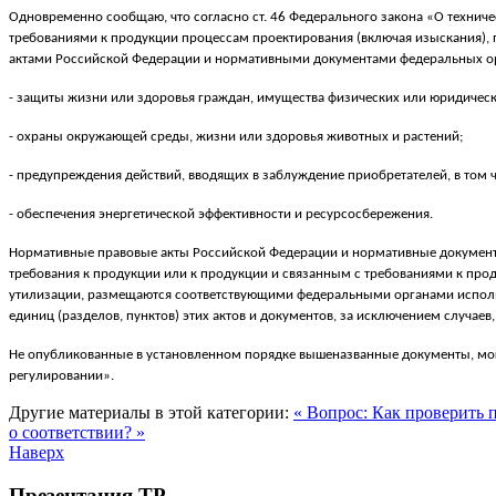
Одновременно сообщаю, что согласно ст. 46 Федерального закона «О техниче
требованиями к продукции процессам проектирования (включая изыскания), п
актами Российской Федерации и нормативными документами федеральных орг
- защиты жизни или здоровья граждан, имущества физических или юридическ
- охраны окружающей среды, жизни или здоровья животных и растений;
- предупреждения действий, вводящих в заблуждение приобретателей, в том 
- обеспечения энергетической эффективности и ресурсосбережения.
Нормативные правовые акты Российской Федерации и нормативные документы
требования к продукции или к продукции и связанным с требованиями к проду
утилизации, размещаются соответствующими федеральными органами исполн
единиц (разделов, пунктов) этих актов и документов, за исключением случае
Не опубликованные в установленном порядке вышеназванные документы, могу
регулировании».
Другие материалы в этой категории:
« Вопрос: Как проверить 
о соответствии? »
Наверх
Презентация ТР