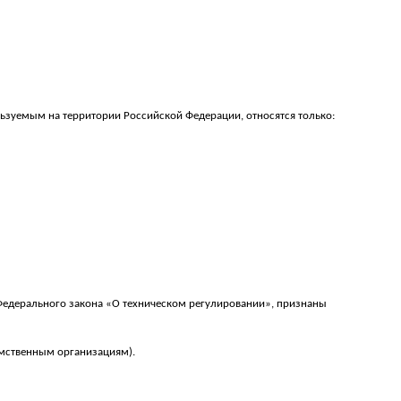
ользуемым на территории Российской Федерации, относятся только:
у Федерального закона «О техническом регулировании», признаны
омственным организациям).