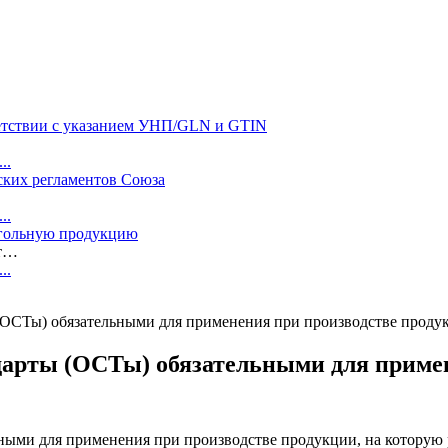
ветствии с указанием УНП/GLN и GTIN
..
ских регламентов Союза
..
огольную продукцию
ит…
..
(ОСТы) обязательными для применения при производстве проду
дарты (ОСТы) обязательными для приме
ными для применения при производстве продукции, на котору