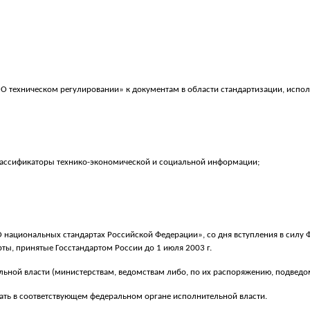
ФЗ «О техническом регулировании» к документам в области стандартизации, исп
лассификаторы технико-экономической и социальной информации;
 «О национальных стандартах Российской Федерации», со дня вступления в сил
ы, принятые Госстандартом России до 1 июля 2003 г.
ьной власти (министерствам, ведомствам либо, по их распоряжению, подвед
нать в соответствующем федеральном органе исполнительной власти.